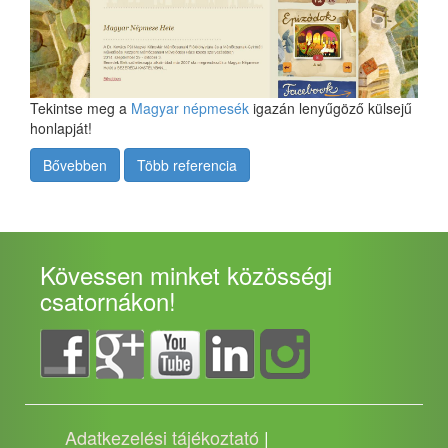
Tekintse meg a
Magyar népmesék
igazán lenyűgöző külsejű
honlapját!
Bővebben
Több referencia
Kövessen minket közösségi
csatornákon!
Adatkezelési tájékoztató
|