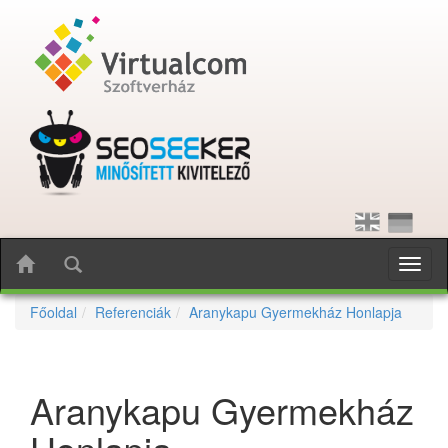
Toggl
naviga
Főoldal
Referenciák
Aranykapu Gyermekház Honlapja
Aranykapu Gyermekház