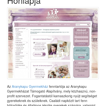
Honlapja
Az
Aranykapu Gyermekház
fenntartója az Aranykapu
Gyermekházat Támogató Alapítvány, mely közhasznú, non-
profit szervezet. Fogantatástól kamaszkorig nyújt segítséget
gyerekeknek és szüleiknek. Családi napközit tart fenn
bölcsődés és általános iskolás gyerekek számára, valamint