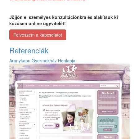
Jöjjön el személyes konzultációnkra és alakítsuk ki
közösen online ügyvitelét!
Felveszem a kapcsolatot
Referenciák
Aranykapu Gyermekház Honlapja