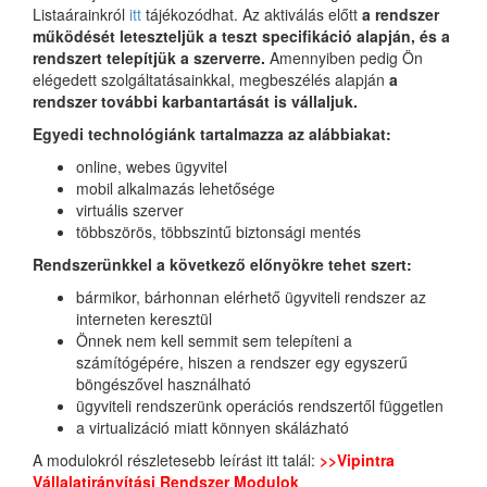
Listaárainkról
itt
tájékozódhat. Az aktiválás előtt
a rendszer
működését leteszteljük a teszt specifikáció alapján, és a
rendszert telepítjük a szerverre.
Amennyiben pedig Ön
elégedett szolgáltatásainkkal, megbeszélés alapján
a
rendszer további karbantartását is vállaljuk.
Egyedi technológiánk tartalmazza az alábbiakat:
online, webes ügyvitel
mobil alkalmazás lehetősége
virtuális szerver
többszörös, többszintű biztonsági mentés
Rendszerünkkel a következő előnyökre tehet szert:
bármikor, bárhonnan elérhető ügyviteli rendszer az
interneten keresztül
Önnek nem kell semmit sem telepíteni a
számítógépére, hiszen a rendszer egy egyszerű
böngészővel használható
ügyviteli rendszerünk operációs rendszertől független
a virtualizáció miatt könnyen skálázható
A modulokról részletesebb leírást itt talál:
>>Vipintra
Vállalatirányítási Rendszer Modulok