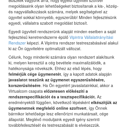
Büszkék vagyunk arra, hogy egyedi ügyviteli szoftver
megoldásaink olyan lehetőségeket biztosítanak a kis-, közép-
és nagyvállalkozások számára, melyek segítségével az
ügyvitel sokkal könnyebb, egyszerűbb! Minden fejlesztésünk
egyedi, vállalatra szabott megoldást biztosít.
Egyedi ügyviteli rendszerünk alapját minden esetben a saját
fejlesztésű keretrendszerre épülő
Vipintra Vállalatirányítási
Rendszer
képezi. A Vipintra rendszer testreszabásával alakul
ki az Ön ügyvitelére optimalizált változat.
Célunk, hogy mindenki számára olyan rendszert alakítsunk
ki, melyen keresztül a cég bevétele maximalizálódik, a
hatékonysága növekszik. Ehhez az első lépés, hogy
felmérjük cége ügymenetét
, így a kapott adatok alapján
javaslatot teszünk az ügymenet egyszerűsítésére,
korszerűsítésére
. Ha Ön egyetért javaslatainkkal, akkor a
Virtualcom csapata
előzetesen előkészíti a
rendszerspecifikációt és a tesztspecifikációt.
Az
eredményektől függően, következő lépésként
elkészítjük az
ügymenetnek megfelelő online szoftvert
, így Önnek
bármikor lehetősége lesz ellenőrizni munkatársait, cége
állapotát. Meglévő moduljaink egyedi igény szerinti
továbbfejlesztését és testreszabását is elvégezzük.