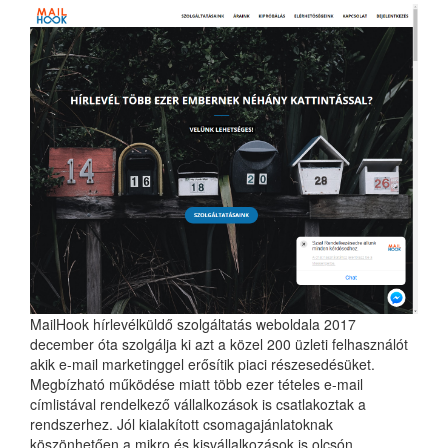
MailHook hírlevélküldő szolgáltatás weboldala 2017
december óta szolgálja ki azt a közel 200 üzleti felhasználót
akik e-mail marketinggel erősítik piaci részesedésüket.
Megbízható működése miatt több ezer tételes e-mail
címlistával rendelkező vállalkozások is csatlakoztak a
rendszerhez. Jól kialakított csomagajánlatoknak
köszönhetően a mikro és kisvállalkozások is olcsón