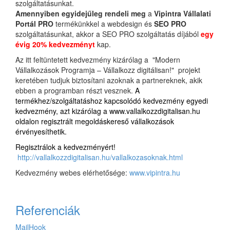
szolgáltatásunkat.
Amennyiben egyidejűleg rendeli meg
a
Vipintra Vállalati
Portál PRO
termékünkkel a webdesign és
SEO PRO
szolgáltatásunkat, akkor a SEO PRO szolgáltatás díjából
egy
évig 20% kedvezményt
kap.
Az itt feltüntetett kedvezmény kizárólag a "Modern
Vállalkozások Programja – Vállalkozz digitálisan!" projekt
keretében tudjuk biztosítani azoknak a partnereknek, akik
ebben a programban részt vesznek.
A
termékhez/szolgáltatáshoz kapcsolódó kedvezmény egyedi
kedvezmény, azt kizárólag a
www.vallalkozzdigitalisan.hu
oldalon regisztrált megoldáskereső vállalkozások
érvényesíthetik.
Regisztrálok a kedvezményért!
http://vallalkozzdigitalisan.hu/vallalkozasoknak.html
Kedvezmény webes elérhetősége:
www.vipintra.hu
Referenciák
MailHook