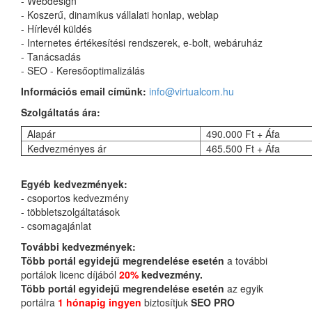
- Webdesign
- Koszerű, dinamikus vállalati honlap, weblap
- Hírlevél küldés
- Internetes értékesítési rendszerek, e-bolt, webáruház
- Tanácsadás
- SEO - Keresőoptimalizálás
Információs email címünk:
info@virtualcom.hu
Szolgáltatás ára:
Alapár
490.000 Ft + Áfa
Kedvezményes ár
465.500 Ft + Áfa
Egyéb kedvezmények:
- csoportos kedvezmény
- többletszolgáltatások
- csomagajánlat
További kedvezmények:
Több portál egyidejű megrendelése esetén
a további
portálok licenc díjából
20%
kedvezmény.
Több portál egyidejű megrendelése esetén
az egyik
portálra
1 hónapig ingyen
biztosítjuk
SEO PRO