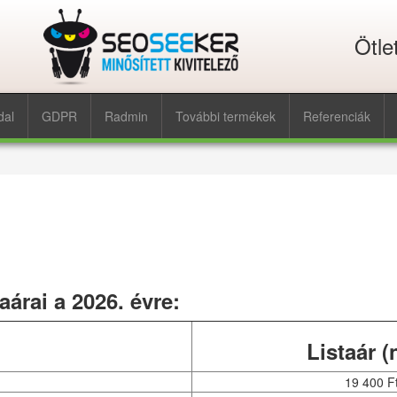
Ötle
dal
GDPR
Radmin
További termékek
Referenciák
aárai a 2026. évre:
Listaár (n
19 400 F