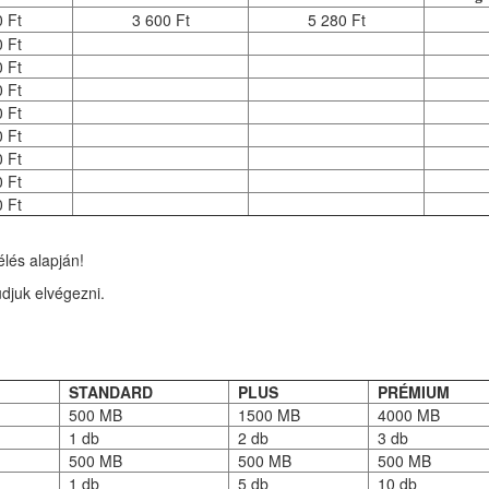
 Ft
3 600 Ft
5 280 Ft
 Ft
 Ft
 Ft
 Ft
 Ft
 Ft
 Ft
 Ft
lés alapján!
djuk elvégezni.
STANDARD
PLUS
PRÉMIUM
500 MB
1500 MB
4000 MB
1 db
2 db
3 db
500 MB
500 MB
500 MB
1 db
5 db
10 db