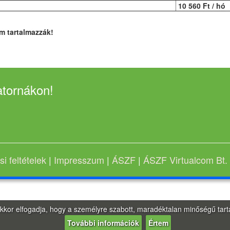
10 560 Ft / hó
em tartalmazzák!
atornákon!
i feltételek
|
Impresszum
|
ÁSZF
|
ÁSZF Virtualcom Bt.
 akkor elfogadja, hogy a személyre szabott, maradéktalan minőségű tar
További információk
Értem