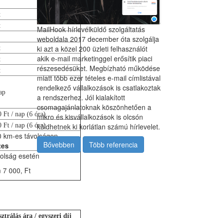
t
t
MailHook hírlevélküldő szolgáltatás
weboldala 2017 december óta szolgálja
ki azt a közel 200 üzleti felhasználót
t
akik e-mail marketinggel erősítik piaci
t
részesedésüket. Megbízható működése
t
miatt több ezer tételes e-mail címlistával
rendelkező vállalkozások is csatlakoztak
ap
a rendszerhez. Jól kialakított
csomagajánlatoknak köszönhetően a
 Ft / nap (6 óra)
mikro és kisvállalkozások is olcsón
 Ft / nap (6 óra)
küldhetnek ki korlátlan számú hírlevelet.
0 km-es távolságon
Bővebben
Több referencia
tes
olság esetén
 7 000, Ft
ztrálás ára / egyszeri díj