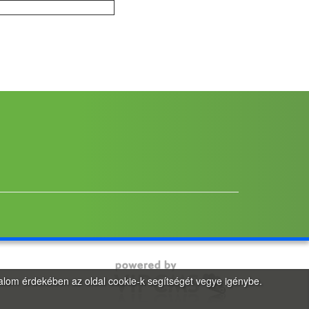
talom érdekében az oldal cookie-k segítségét vegye igénybe.