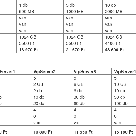
1 db
5 db
10 db
500 MB
1000 MB
2000 MB
van
van
van
van
van
van
van
van
van
1024 GB
1024 GB
1024 GB
5500 Ft
5500 Ft
4400 Ft
13 970 Ft
21 670 Ft
43 600 Ft
Server1
VipServer2
VipServer6
VipServer
5
5
5
B
2 GB
6 GB
10 GB
b
2 db
6 db
10 db
b
10 db
30 db
50 db
b
20 db
60 db
100 db
4
4
4
0
0
0
van
van
van
0 Ft
10 890 Ft
11 550 Ft
15 180 Ft