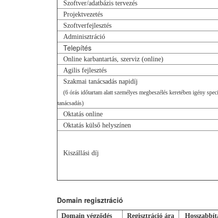
Szoftver/adatbázis tervezés
Projektvezetés
Szoftverfejlesztés
Adminisztráció
Telepítés
Online karbantartás, szerviz (online)
Agilis fejlesztés
Szakmai tanácsadás napidíj
(6 órás időtartam alatt személyes megbeszélés keretében igény spec
tanácsadás)
Oktatás online
Oktatás külső helyszínen
Kiszállási díj
Domain regisztráció
Domain végződés
Regisztráció ára
Hosszabbítá