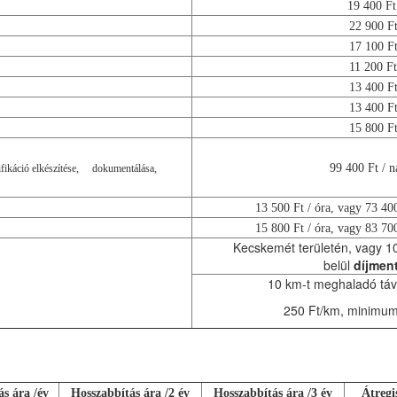
19 400 Ft
22 900 F
17 100 F
11 200 Ft
13 400 F
13 400 F
15 800 F
99 400 Ft / n
ifikáció elkészítése, dokumentálása,
13 500 Ft / óra, vagy 73 400
15 800 Ft / óra, vagy 83 700
Kecskemét területén, vagy 1
belül
díjmen
10 km-t meghaladó táv
250 Ft/km, minimum
s ára /év
Hosszabbítás ára /2 év
Hosszabbítás ára /3 év
Átregis