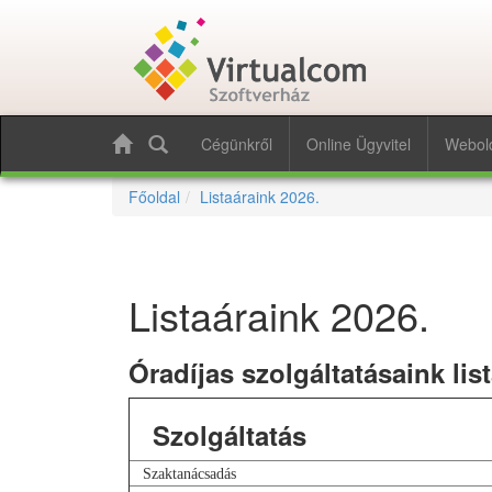
Cégünkről
Online Ügyvitel
Webol
Főoldal
Listaáraink 2026.
Listaáraink 2026.
Óradíjas szolgáltatásaink list
Szolgáltatás
Szaktanácsadás