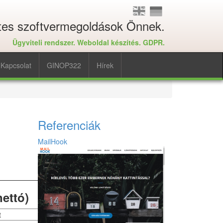
tes szoftvermegoldások Önnek.
Ügyviteli rendszer. Weboldal készítés. GDPR.
Kapcsolat
GINOP322
Hírek
Referenciák
MailHook
ettó)
t