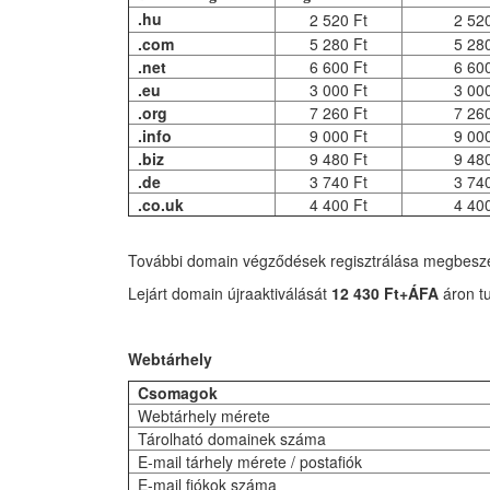
.hu
2 520 Ft
2 520
.com
5 280 Ft
5 280
.net
6 600 Ft
6 600
.eu
3 000 Ft
3 000
.org
7 260 Ft
7 260
.info
9 000 Ft
9 000
.biz
9 480 Ft
9 480
.de
3 740 Ft
3 740
.co.uk
4 400 Ft
4 400
További domain végződések regisztrálása megbeszé
Lejárt domain újraaktiválását
12 430 Ft+ÁFA
áron tu
Webtárhely
Csomagok
Webtárhely mérete
Tárolható domainek száma
E-mail tárhely mérete / postafiók
E-mail fiókok száma