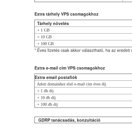
Extra tárhely VPS csomagokhoz
Tárhely növelés
+ 1 GB
+ 10 GB
+ 100 GB
* Éves fizetés csak akkor választható, ha az eredeti 
Extra e-mail cím VPS csomagokhoz
Extra email postafiók
Adott domainhez első e-mail cím éves díj
+ 1 db díj
+ 10 db díj
+ 100 db díj
GDRP tanácsadás, konzultáció