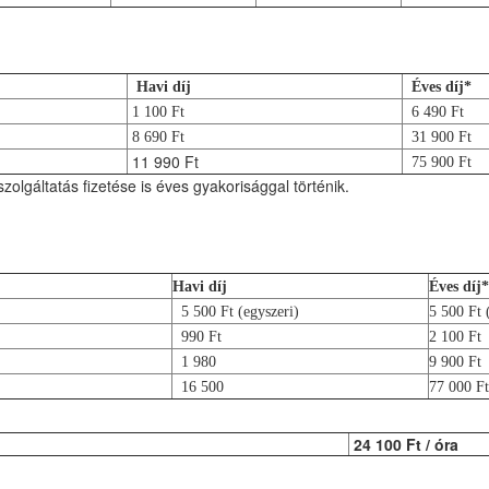
Havi díj
Éves díj*
1 100 Ft
6 490 Ft
8 690 Ft
31 900 Ft
11 990 Ft
75 900 Ft
szolgáltatás fizetése is éves gyakorisággal történik.
Havi díj
Éves díj*
5 500 Ft (egyszeri)
5 500 Ft 
990 Ft
2 100 Ft
1 980
9 900 Ft
16 500
77 000 Ft
24 100 Ft / óra