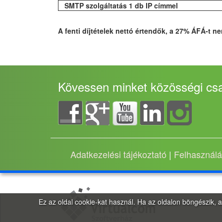
SMTP szolgáltatás 1 db IP címmel
A fenti díjtételek nettó értendők, a 27% ÁFÁ-t n
Kövessen minket közösségi cs
Adatkezelési tájékoztató
|
Felhasználás
Ez az oldal cookie-kat használ. Ha az oldalon böngészik,