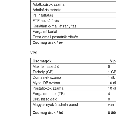
Adatbázisok száma
Adatbázis mérete
PHP futtatás
FTP hozzáférés
Korlátlan e-mail átirányítás
Forgalmi korlát
Extra email postafiók /db/év
Csomag árak / év
VPS
Csomagok
Vip
Max felhasználó
5
Tárhely (GB)
1 G
Domainek száma
1 d
Mysql DB száma
10 d
Postafiókok száma
10 d
Forgalom max (TB)
4
DNS kiszolgáló
0
Magyar nyelvű admin panel
van
Csomag árak / hó
8 80