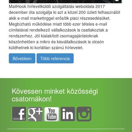
MailHook hírlevélküldő szolgáltatás weboldala 2017
december óta szolgálja ki azt a közel 200 üzleti felhasználót
akik e-mail marketinggel erősítik piaci részesedésüket.
Megbízható működése miatt több ezer tételes e-mail
címlistával rendelkező vállalkozások is csatlakoztak a
rendszerhez. Jól kialakított csomagajánlatoknak
köszönhetően a mikro és kisvállalkozások is olcsón
küldhetnek ki korlátlan számú hírlevelet.
Bővebben
Több referencia
Kövessen minket közösségi
csatornákon!