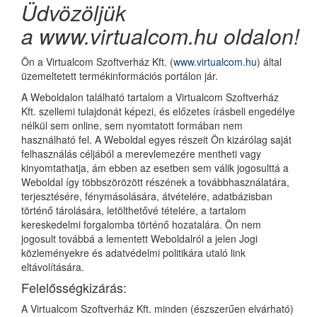
Üdvözöljük
a
www.virtualcom.hu
oldalon!
Ön a Virtualcom Szoftverház Kft. (
www.virtualcom.hu
) által
üzemeltetett termékinformációs portálon jár.
A Weboldalon található tartalom a Virtualcom Szoftverház
Kft. szellemi tulajdonát képezi, és előzetes írásbeli engedélye
nélkül sem online, sem nyomtatott formában nem
használható fel. A Weboldal egyes részeit Ön kizárólag saját
felhasználás céljából a merevlemezére mentheti vagy
kinyomtathatja, ám ebben az esetben sem válik jogosulttá a
Weboldal így többszörözött részének a továbbhasználatára,
terjesztésére, fénymásolására, átvételére, adatbázisban
történő tárolására, letölthetővé tételére, a tartalom
kereskedelmi forgalomba történő hozatalára. Ön nem
jogosult továbbá a lementett Weboldalról a jelen Jogi
közleményekre és adatvédelmi politikára utaló link
eltávolítására.
Felelősségkizárás:
A Virtualcom Szoftverház Kft. minden (észszerűen elvárható)