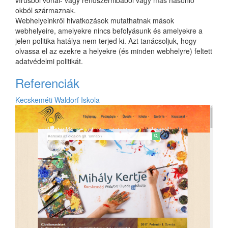
vírusból vonal- vagy rendszerhibából vagy más hasonló
okból származnak.
Webhelyeinkről hivatkozások mutathatnak mások
webhelyeire, amelyekre nincs befolyásunk és amelyekre a
jelen politika hatálya nem terjed ki. Azt tanácsoljuk, hogy
olvassa el az ezekre a helyekre (és minden webhelyre) feltett
adatvédelmi politikát.
Referenciák
Kecskeméti Waldorf Iskola