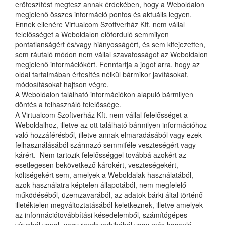
erőfeszítést megtesz annak érdekében, hogy a Weboldalon
megjelenő összes információ pontos és aktuális legyen.
Ennek ellenére Virtualcom Szoftverház Kft. nem vállal
felelősséget a Weboldalon előforduló semmilyen
pontatlanságért és/vagy hiányosságért, és sem kifejezetten,
sem ráutaló módon nem vállal szavatosságot az Weboldalon
megjelenő információkért. Fenntartja a jogot arra, hogy az
oldal tartalmában értesítés nélkül bármikor javításokat,
módosításokat hajtson végre.
A Weboldalon található információkon alapuló bármilyen
döntés a felhasználó felelőssége.
A Virtualcom Szoftverház Kft. nem vállal felelősséget a
Weboldalhoz, illetve az ott található bármilyen információhoz
való hozzáférésből, illetve annak elmaradásából vagy ezek
felhasználásából származó semmiféle veszteségért vagy
kárért. Nem tartozik felelősséggel továbbá azokért az
esetlegesen bekövetkező károkért, veszteségekért,
költségekért sem, amelyek a Weboldalak használatából,
azok használatra képtelen állapotából, nem megfelelő
működéséből, üzemzavarából, az adatok bárki által történő
illetéktelen megváltoztatásából keletkeznek, illetve amelyek
az információtovábbítási késedelemből, számítógépes